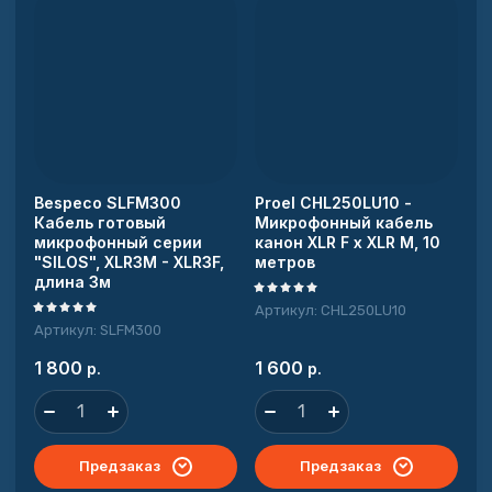
Bespeco SLFM300
Proel CHL250LU10 -
Кабель готовый
Микрофонный кабель
микрофонный серии
канон XLR F х XLR M, 10
"SILOS", XLR3M - XLR3F,
метров
длина 3м
Артикул:
CHL250LU10
Артикул:
SLFM300
1 800
1 600
р.
р.
Предзаказ
Предзаказ