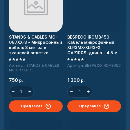
Название - Я-А
Название - А-Я
STANDS & CABLES MC-
BESPECO IROMB450
087XX-3 - Микрофонный
Кабель микрофонный
кабель 3 метра в
XLR3MX-XLR3FX,
тканевой оплетке
CVP100S, длина - 4,5 м.
Артикул:
STANDS & CABLES
Артикул:
BESPECO IROMB450
MC-087XX-3
750
1 300
р.
р.
Предзаказ
Предзаказ