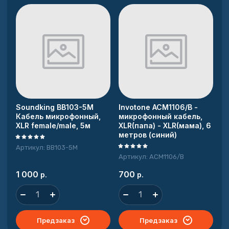
Soundking BB103-5M
Invotone ACM1106/B -
Кабель микрофонный,
микрофонный кабель,
XLR female/male, 5м
XLR(папа) - XLR(мама), 6
метров (синий)
Артикул:
BB103-5M
Артикул:
ACM1106/B
1 000
700
р.
р.
Предзаказ
Предзаказ