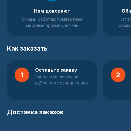
Нам доверяют
Обн
С нами работают известные
Катал
мировые производители
расши
Как заказать
Оставьте заявку
1
2
Заполните заявку на
сайте или позвоните нам
Доставка заказов