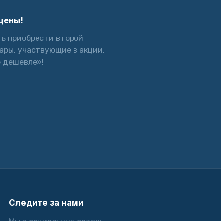
лцены!
ь приобрести второй
вары, участвующие в акции,
 дешевле»!
Следите за нами