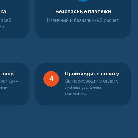
вка
Безопасные платежи
 всей
Наличный и безналичный расчет
ии
товар
Производите оплату
4
оставку
Вы производите оплату
вами
любым удобным
способом