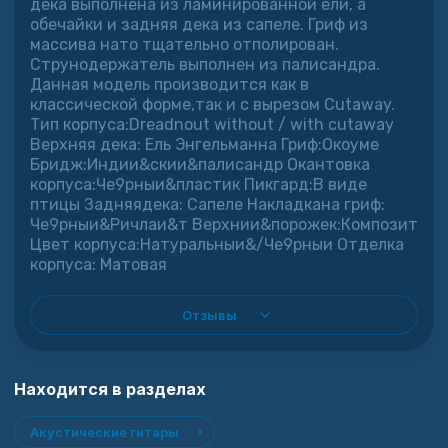
дека выполнена из ламинированной ели, а
обечайки и задняя дека из сапеле. Гриф из
массива нато тщательно отполирован.
Струнодержатель выполнен из палисандра.
Данная модель производится как в
классической форме,так и с вырезом Cutaway.
Тип корпуса:Dreadnout without / with cutaway
Верхняя дека: Ель Энгельманна Гриф:Окоуме
Бридж:Индии&скии&палисандр Окантовка
корпуса:Че9рныи&пластик Пикгард:В виде
птицы Задняядека: Сапеле Накладкана гриф:
Че9рныи&Ричлаи&т Верхнии&порожек:Композит
Цвет корпуса:Натуральныи&/Че9рныи Отделка
корпуса: Матовая
Отзывы
Находится в разделах
Акустические гитары