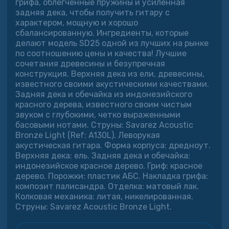
грифа, облегченные пружины и усиленная
задняя дека, чтобы получить гитару с
характером, мощную и хорошо
сбалансированную. Ингредиенты, которые
делают модель SD25 одной из лучших на рынке
по соотношению цены и качества! Лучшие
сочетания древесины и безупречная
конструкция. Верхняя дека из ели, древесины,
известного своими акустическими качествами.
Задняя дека и обечайка из индонезийского
красного дерева, известного своим чистым
звуком с глубокими, четко выраженными
басовыми нотами. Струны: Savarez Acoustic
Bronze Light (Ref: A130L). Леворукая
акустическая гитара. Форма корпуса: дредноут.
Верхняя дека: ель. Задняя дека и обечайка:
индонезийское красное дерево. Гриф: красное
дерево. Порожки: пластик АБС. Накладка грифа:
композит палисандра. Отделка: матовый лак.
Колковая механика: литая, никелированная.
Струны: Savarez Acoustic Bronze Light.