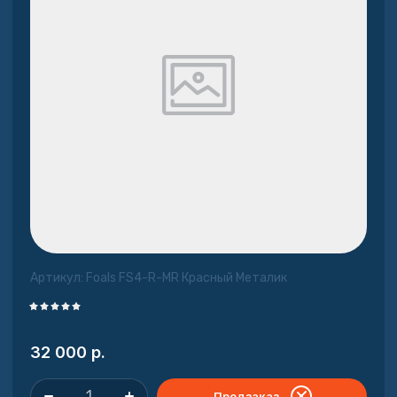
Артикул:
Foals FS4-R-MR Красный Металик
32 000
р.
Предзаказ